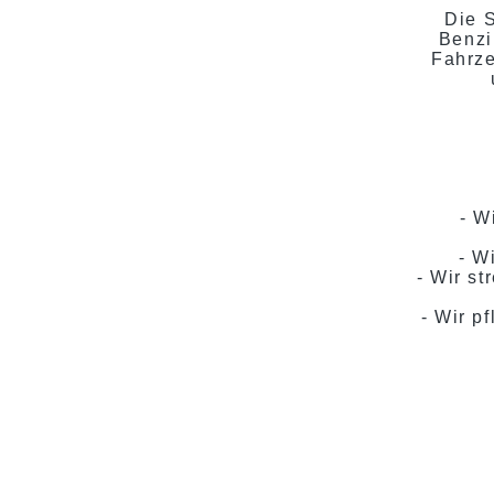
Die 
Benzi
Fahrz
- W
- W
- Wir s
- Wir p