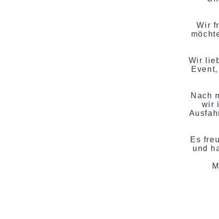
Wir f
möchte
Wir lie
Event,
Nach 
wir
Ausfah
Es fre
und h
M