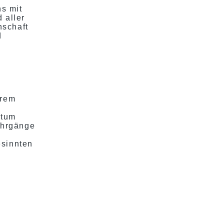
s mit
 aller
schaft
d
ärem
stum
ahrgänge
esinnten