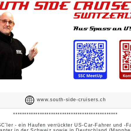
www.south-side-cruisers.ch
***********************************************
C'ler - ein Haufen verrückter US-Car-Fahrer und -F
apter in der Schweiz sowie in Deutschland (Mannhe