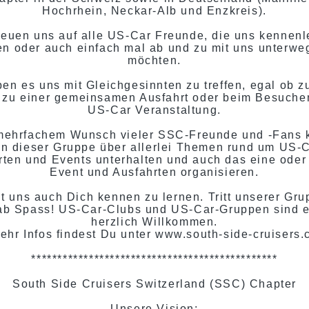
Hochrhein, Neckar-Alb und Enzkreis).
reuen uns auf alle US-Car Freunde, die uns kennen
n oder auch einfach mal ab und zu mit uns unterwe
möchten.
ben es uns mit Gleichgesinnten zu treffen, egal ob 
 zu einer gemeinsamen Ausfahrt oder beim Besuche
US-Car Veranstaltung.
mehrfachem Wunsch vieler SSC-Freunde und -Fans 
 in dieser Gruppe über allerlei Themen rund um US-C
rten und Events unterhalten und auch das eine oder
Event und Ausfahrten organisieren.
ut uns auch Dich kennen zu lernen. Tritt unserer Gru
ab Spass! US-Car-Clubs und US-Car-Gruppen sind 
herzlich Willkommen.
ehr Infos findest Du unter www.south-side-cruisers.
***********************************************
South Side Cruisers Switzerland (SSC) Chapter
Unsere Vision: