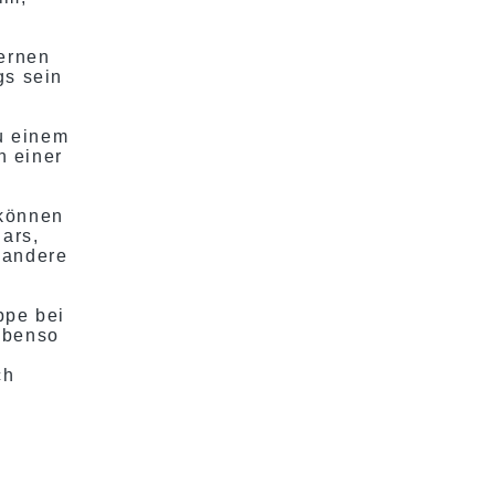
lernen
gs sein
zu einem
n einer
können
ars,
 andere
ppe bei
ebenso
ch