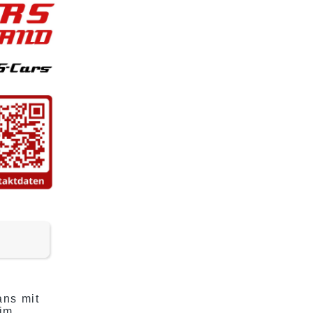
ans mit
im,